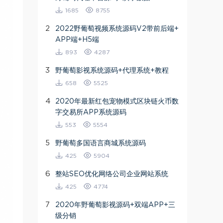
1685
8755
2
2022野葡萄视频系统源码V2带前后端+
APP端+H5端
893
4287
3
野葡萄影视系统源码+代理系统+教程
658
5525
4
2020年最新红包宠物模式区块链火币数
字交易所APP系统源码
553
5554
5
野葡萄多国语言商城系统源码
425
5904
6
整站SEO优化网络公司企业网站系统
425
4774
7
2020年野葡萄影视源码+双端APP+三
级分销